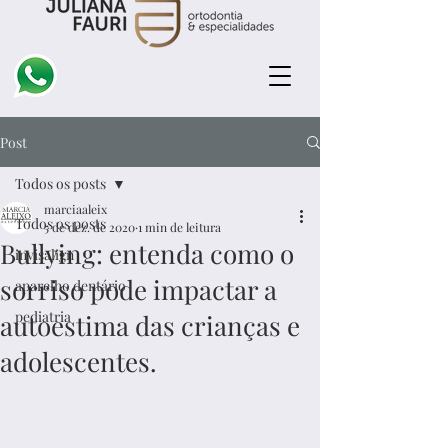
Post
Todos os posts
marciaaleix
Todos os posts
5 de dez. de 2020
1 min de leitura
Bullying: entenda como o
invisalign
sorriso pode impactar a
aparelho dentário
pediatria
autoestima das crianças e
adolescentes.