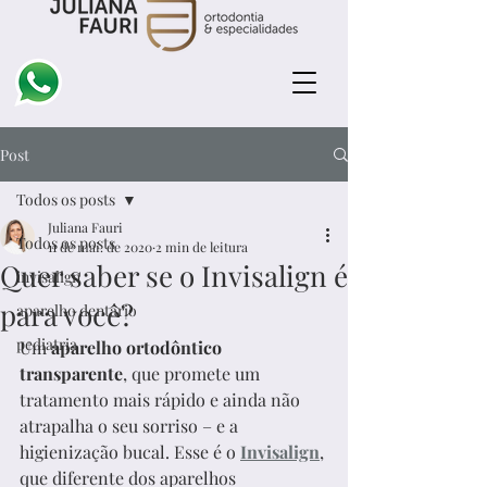
Post
Todos os posts
Juliana Fauri
Todos os posts
11 de mai. de 2020
2 min de leitura
Quer saber se o Invisalign é
invisalign
para você?
aparelho dentário
pediatria
Um 
aparelho ortodôntico 
transparente
, que promete um 
tratamento mais rápido e ainda não 
atrapalha o seu sorriso – e a 
higienização bucal. Esse é o 
Invisalign
, 
que diferente dos aparelhos 